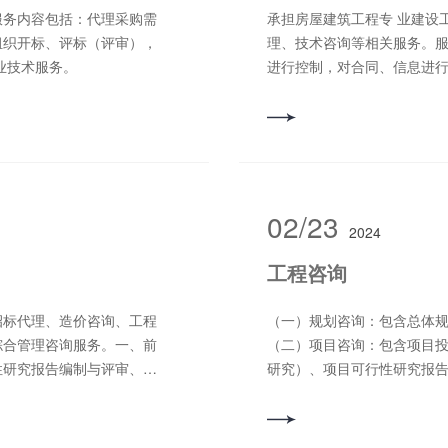
服务内容包括：代理采购需
承担房屋建筑工程专 业建设
组织开标、评标（评审），
理、技术咨询等相关服务。
业技术服务。
进行控制，对合同、信息进
建设工程安全生产管理法定
服务。
02/23
2024
工程咨询
招标代理、造价咨询、工程
（一）规划咨询：包含总体
综合管理咨询服务。一、前
（二）项目咨询：包含项目
性研究报告编制与评审、环
研究）、项目可行性研究报
安全评价报告编制与评审、
会资本合作（PPP）项目咨
制、地质灾害危险性估、水
性研究报告、项目申请报告、
监理招标、施工招标、材料
展专 业评估，规划和项目的