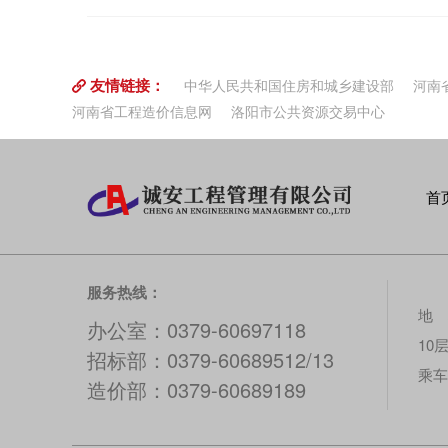
招标、设备招标、各类工程服务性单位招标、各类经
询投资估算的编制与审核、设计概算的编制与审核、
工程量清单的编制与审核、招标控制价的编制与审核
友情链接：
中华人民共和国住房和城乡建设部
河南
同价款的变更及索赔费用的计算四、工程监理对建设
河南省工程造价信息网
洛阳市公共资源交易中心
项监理服务；对施工阶段建设工程质量、进度、造价
行管理，对工程建设相关方的关系进行协调，并履行
职责；对建设工程保修等阶段提供专项服务。五、工
审与选址意见书、办理项目建设用地许可证手续、办
首
续、办理项目建设施工许可证手续、办理项目建设固
（报监）手续，建设工程勘察、设计、招标、施工过
理咨询1.规划设计审查2.方案设计评审3.初步设计评
理、项目用地及项目本身等基本情况不同导致全过程
服务热线：
有所不同，并导致前期工作程序及流程有所区别。
地 
办公室：0379-60697118
10
招标部：0379-60689512/13
乘车
造价部：0379-60689189