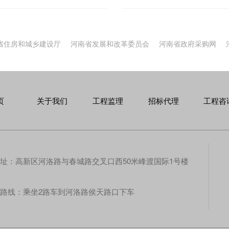
营权转让招标等三、造价咨
术服务；（四）全过程工程
施工图预算的编制与审核、
询和服务，采用多种服务方
、竣工结算的审核、施工合
体解决方案以及管理服务。
省住房和城乡建设厅
河南省发展和改革委员会
河南省政府采购网
工程勘察、设计阶段提供专
进行控制，对合同、信息进
建设工程安全生产管理法定
程项目管理办理项目用地预
理项目建设规划许可证手
页
关于我们
工程监理
招标代理
工程咨
定资产证手续、办理报建
程综合管理等。六、建设代
审因各地方政府对项目审批管
工程咨询内容所涉及的工作
址：高新区河洛路与春城路交叉口西50米峰渡国际1号楼
层
路线：乘坐2路车到河洛路侯天路口下车