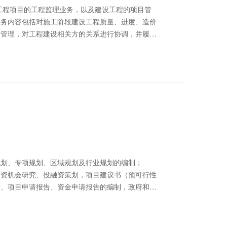
工程项目的工程监理业务，以及建设工程的项目管
服务内容包括对施工阶段建设工程质量、进度、造价
行管理，对工程建设相关方的关系进行协调，并履行
职责；对建设工程勘察、设计、保修等阶段提供专项
规划、专项规划、区域规划及行业规划的编制；
投资机会研究、投融资策划，项目建议书（预可行性
告、项目申请报告、资金申请报告的编制，政府和社
询等；（三）评估咨询：对规划、项目建议书、可行
资金申请报告、PPP项目实施方案、初步设计等开
中期及后评价，其他履行投资管理职能所需的专 业技