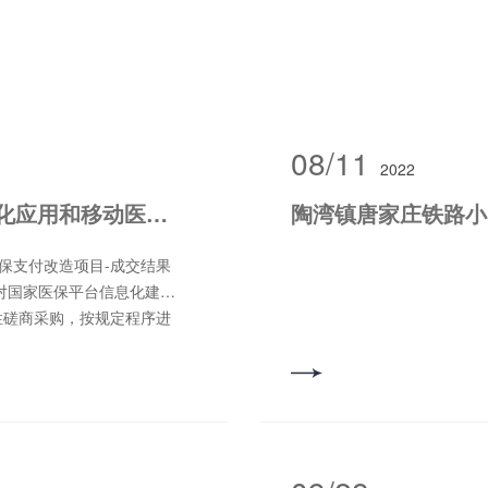
08/11
2022
国家医保平台信息化建设-医保贯标深化应用和移动医保支付改造项目
陶湾镇唐家庄铁路小
对国家医保平台信息化建设-
性磋商采购，按规定程序进
简要说明： 1、项目编
信息化建设-医保贯标深化应用
4、预算控制金额：
的名称、数量、简要技术需求或
含HIS贯标深化应用改造、
相关改造。 5.2 资金来