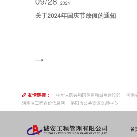
09/28
2024
源：自筹资金。 5.3 标包划分：本项目共划分为1个标包
购人要求，符合国家标准、行业标准和专业标准。 5.5
关于2024年国庆节放假的通知
历天内供货安装调试完毕。 二、竞争性磋商公告发布日期
三、磋商评审日期及地点： 1.评审日期：2023年02月
莘街道幸福西路橡树公馆西50米诚安工程管理有限公
名单：张建平、赵雪艳、常仁昌。 五、成交人信息：
子科技有限公司 注册地址：河南省郑州市郑东新区尚
国际10层1027号 成交金额：398000.00元 六、
标公共服务平台》、《诚安工程管理有限公司网》上同
本公告发布之日起1个工作日。 八、其他事宜： 供应
以在本成交结果公告发布之日后7个工作日内，以书面
构一次性提出质疑(法人签字盖章并加盖单位公章)，
带本人身份证件（原件和复印件）一并提交质疑函原
友情链接：
中华人民共和国住房和城乡建设部
河南
件、传真件不予受理）。逾期未提交或未按照要求提
河南省工程造价信息网
洛阳市公共资源交易中心
九、联系事项： 1.采购人信息 名称：栾川县人民医院
系人：常先生 电 话：13938899802 2.采购代理
程管理有限公司 地 址：栾川县耕莘街道幸福西路橡
有限公司栾川分公司 联 系 人：冯先生 电 话：180372
首
项目联系人：冯先生 联系方式：18037221678 202