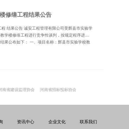
楼修缮工程结果公告
校教学楼修缮工程进行竞争性谈判，按规定程序进行
结果公布如下： 一、项目名称：辉县市实验学校教
A2023-HX004 三、采购人：辉县市实验学校
管理有限公司 五、谈判公告发布日期：2023年9月
期：2023年9月28日（北京时间） 谈判地点：辉县
所对面诚安工程管理有限公司评标室 谈判小组成
 七、成交信息： 成交单位名称：河南信投建设工程有
 工期：15日历天 成交服务费：4500元 八、联系方
河南省建设监理协会
河南省招标投标协会
联 系人：吴海磊 联系电话：13503733046 地
 采购代理机构：诚安工程管理有
电话：16650300678 地址：辉县市苏门大道东
结果公告发布媒介：《中国采购与招标网》、《中国
《诚安工程管理有限公司》网站、辉县市实验学校公
询
资讯中心
企业文化
联系我们
项目的供应商表示感谢！ 2023年9月28日