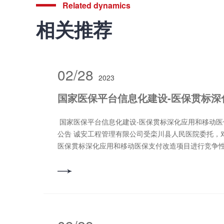
Related dynamics
相关推荐
02/28
2023
国家医保平台信息化建设-医保贯标深化应用和移动医保支付改造项目-成交结果
公告 诚安工程管理有限公司受栾川县人民医院委托，
医保贯标深化应用和移动医保支付改造项目进行竞争
行了磋商，现就本次采购结果公告如下。 一、采购项目
号：CA2023-LC004 2、项目名称：国家医保平台
和移动医保支付改造项目 3、采购方式：竞争性磋商 
450000.00元。 5、采购需求（包括但不限于标的
服务要求等）： 5.1磋商项目简要说明：本项目主要包
线上医保的改造和自助机及处方扫码付、微信公众号贯标