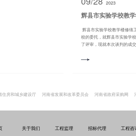
09/28
2023
。 5.4 质量要求：满足采
 交货期： 合同签订后30日
辉县市实验学校教学
：2023年02月15日
28日 2.评审地点：栾川县耕
辉县市实验学校教学楼修缮工程 结果公告 诚安工程管理有限公司受辉县市实验学
司栾川分公司 四、磋商小组
校的委托，就辉县市实验学
 成交供应商：郑州豫智信电
了评审，现就本次谈判的成交
贤街北湖心环路东正东龙润
学楼修缮工程 二、项目编号：C
公告媒体：本公告在《中国招标投
四、采购代理机构：诚安工程
时发布。 七、公告期限：
21日 六、谈判信息： 谈判日
商对成交结果有异议的，可
市苏门大道东段卫生计生监督
形式向采购人和采购代理机
员：张成梅 马秋云 邓宏君
由法定代表人或其授权代表携
限公司 成交金额：44.9万元
件及相关证明材料（邮寄
省住房和城乡建设厅
河南省发展和改革委员会
河南省政府采购网
式： 采购人：辉县市实验学校 
交的质疑函将不予受理。
址：辉县市城后西街与共和路交叉口往东180米
 地址：栾川县君山东路 联
限公司 联 系人：李辛瑶 联系
机构信息（如有） 名称：诚安工
段卫生计生监督所对面 九、
树公馆西50米诚安工程管理
招标投标公共服务平台》、
21678 3.项目联系方式
页
关于我们
工程监理
招标代理
工程咨
示栏内发布告知。 谨对参与本
3年02月28日