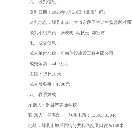
六、
谈判
信息：
谈判
日期：
202
3
年
9
月
28
日（北京时间）
谈判
地点：
辉县市苏门大道东段卫生计生监督所对面
谈判
小组成员：
张成梅
马秋云
邓宏君
七、成交信息：
成交单位名称：
河南信投建设工程有限公司
成交金额：
44.9万
元
15
日历天
工期：
成交服务费：
4500
元
八、联系方式：
采购人：
辉县市实验学校
联
系人：吴海磊
联系电话：
13503733046
地址：辉县市城后西街与共和路交叉口往东
180米